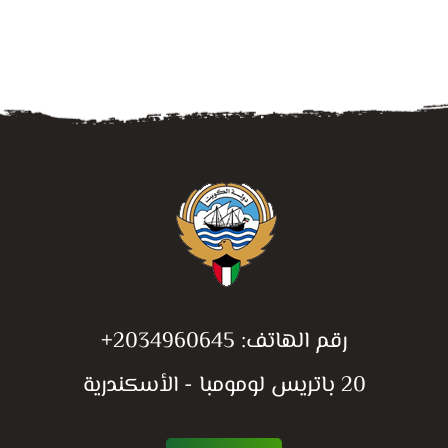
رقم الهاتف:
+2034960645
20 باتريس لومومبا - الأسكندرية