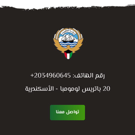
رقم الهاتف:
+2034960645
20 باتريس لومومبا - الأسكندرية
تواصل معنا