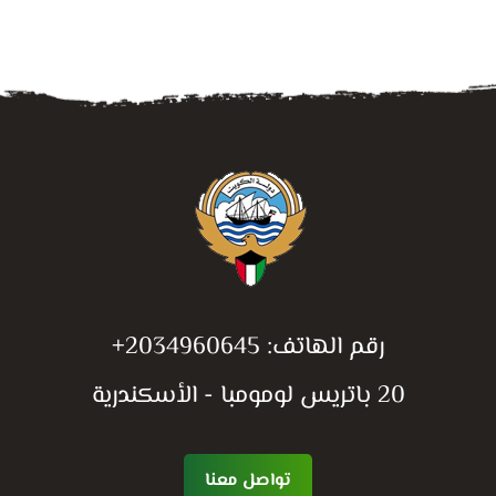
رقم الهاتف:
+2034960645
20 باتريس لومومبا - الأسكندرية
تواصل معنا